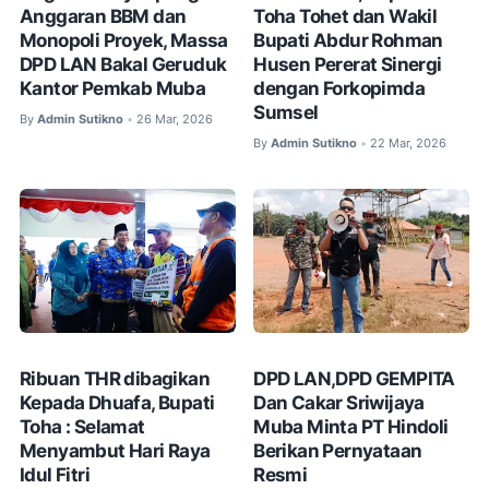
Anggaran BBM dan
Toha Tohet dan Wakil
Monopoli Proyek, Massa
Bupati Abdur Rohman
DPD LAN Bakal Geruduk
Husen Pererat Sinergi
Kantor Pemkab Muba
dengan Forkopimda
Sumsel
By
Admin Sutikno
26 Mar, 2026
•
By
Admin Sutikno
22 Mar, 2026
•
Ribuan THR dibagikan
DPD LAN,DPD GEMPITA
Kepada Dhuafa, Bupati
Dan Cakar Sriwijaya
Toha : Selamat
Muba Minta PT Hindoli
Menyambut Hari Raya
Berikan Pernyataan
Idul Fitri
Resmi