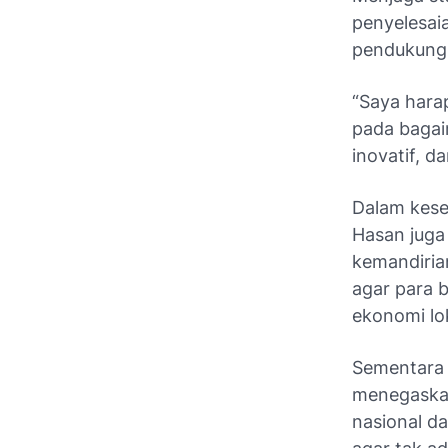
penyelesai
pendukung
“Saya harap
pada bagai
inovatif, d
Dalam kese
Hasan jug
kemandiria
agar para 
ekonomi lo
Sementara 
menegaskan
nasional d