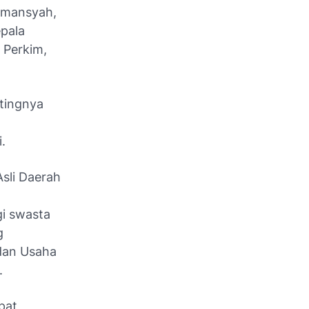
usmansyah,
epala
 Perkim,
tingnya
i.
Asli Daerah
i swasta
g
adan Usaha
.
pat