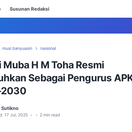
e
Susunan Redaksi
musi banyuasin
nasional
i Muba H M Toha Resmi
uhkan Sebagai Pengurus AP
–2030
 Sutikno
d:
17 Jul, 2025
•
•
2
min read