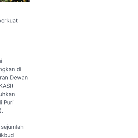
perkuat
i
ngkan di
jaran Dewan
KASI)
kuhkan
i Puri
).
 sejumlah
dikbud