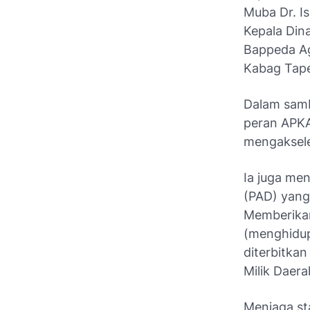
Muba Dr. I
Kepala Dina
Bappeda Ag
Kabag Tap
Dalam samb
peran APKA
mengaksel
Ia juga me
(PAD) yang
Memberikan
(menghidup
diterbitka
Milik Dae
Menjaga st