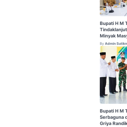
Bupati H M T
Tindaklanju
Minyak Masy
By
Admin Sutik
Bupati H M 
Serbaguna 
Griya Randi