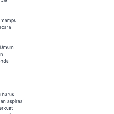
mbat
us mampu
ecara
a Umum
an
enda
g harus
n aspirasi
erkuat