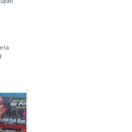
Bupati
erta
g