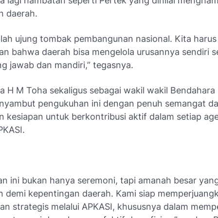
da lagi hambatan seperti Pertek yang dinilai mengha
n daerah.
alah ujung tombak pembangunan nasional. Kita har
n bahwa daerah bisa mengelola urusannya sendiri s
g jawab dan mandiri,” tegasnya.
a H M Toha sekaligus sebagai wakil wakil Bendahar
nyambut pengukuhan ini dengan penuh semangat d
 kesiapan untuk berkontribusi aktif dalam setiap ag
PKASI.
n ini bukan hanya seremoni, tapi amanah besar yan
 demi kepentingan daerah. Kami siap memperjuangka
kan strategis melalui APKASI, khususnya dalam memp