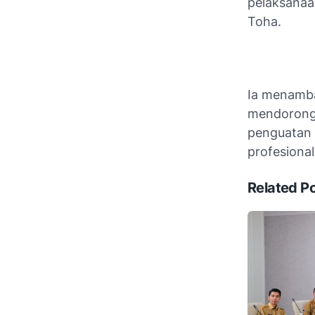
pelaksanaa
Toha.
Ia menamba
mendorong 
penguatan 
profesional
Related P