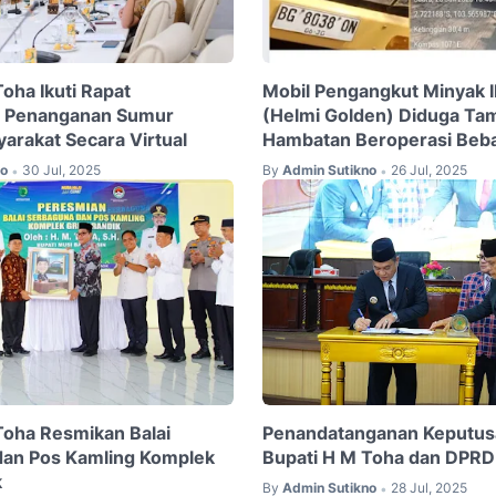
oha Ikuti Rapat
Mobil Pengangkut Minyak Il
t Penanganan Sumur
(Helmi Golden) Diduga Ta
arakat Secara Virtual
Hambatan Beroperasi Beba
no
30 Jul, 2025
By
Admin Sutikno
26 Jul, 2025
•
•
Toha Resmikan Balai
Penandatanganan Keputus
dan Pos Kamling Komplek
Bupati H M Toha dan DPR
k
By
Admin Sutikno
28 Jul, 2025
•