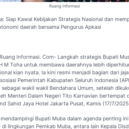
Ruang Informasi
a: Siap Kawal Kebijakan Strategis Nasional dan mem
otonomi daerah bersama Pengurus Apkasi
uang Informasi. Com- Langkah strategis Bupati Mus
H M Toha untuk membawa daerahnya lebih diperhitu
onal kian nyata. Ia kini resmi menjadi bagian dari ja
sosiasi Pemerintah Kabupaten Seluruh Indonesia (AP
sebagai wakil wakil Bendahara Umum, setelah diku
leh Menteri Dalam Negeri Tito Karnavian bertempat d
nd Sahid Jaya Hotel Jakarta Pusat, Kamis (17/7/2025
r mendampingi Bupati Muba dalam agenda penting ini
 di lingkungan Pemkab Muba, antara lain Kepala Dis