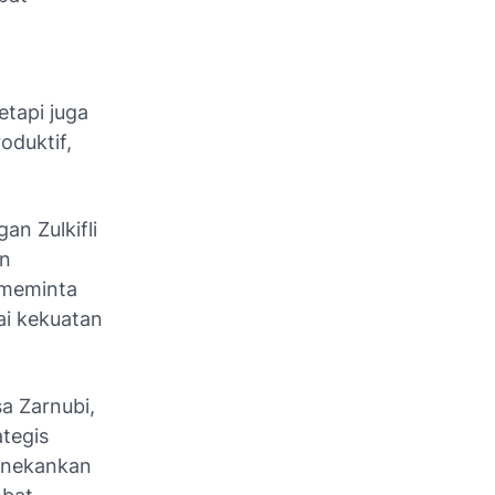
etapi juga
oduktif,
n Zulkifli
an
 meminta
ai kekuatan
a Zarnubi,
tegis
enekankan