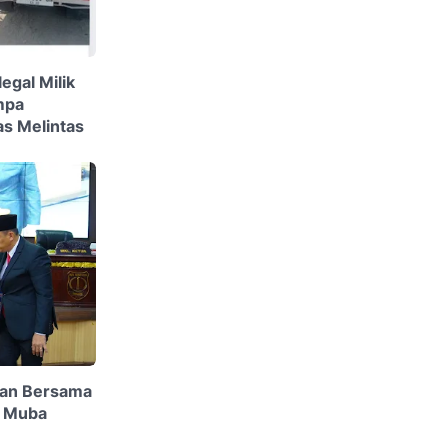
egal Milik
mpa
s Melintas
an Bersama
D Muba