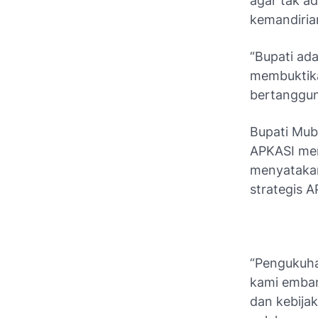
agar tak a
kemandiria
“Bupati ad
membuktika
bertanggun
Bupati Mub
APKASI me
menyatakan
strategis A
“Pengukuha
kami emban
dan kebija