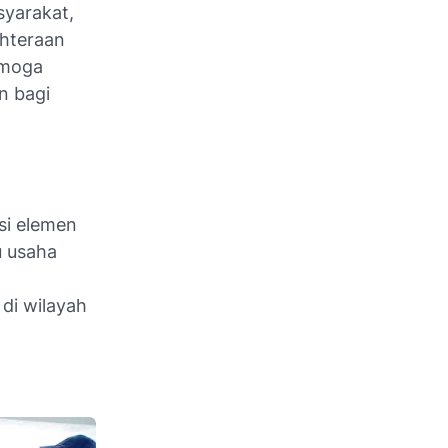
syarakat,
ahteraan
emoga
n bagi
si elemen
u usaha
di wilayah