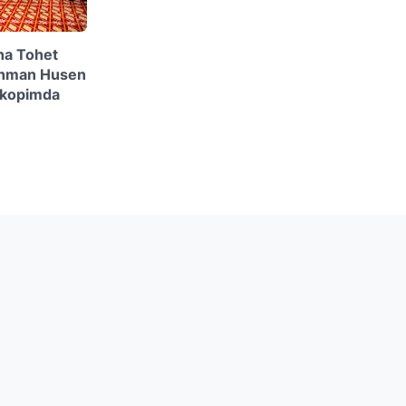
oha Tohet
ohman Husen
rkopimda