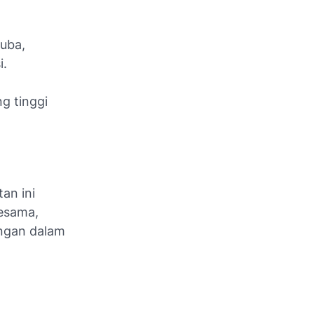
uba,
i.
g tinggi
an ini
esama,
ngan dalam