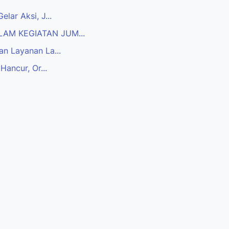
ar Aksi, J...
AM KEGIATAN JUM...
n Layanan La...
ancur, Or...