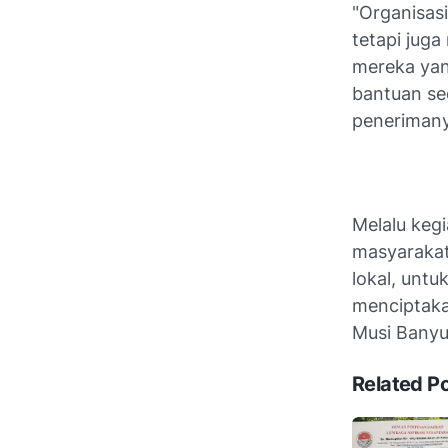
"Organisas
tetapi jug
mereka ya
bantuan se
penerimany
Melalu keg
masyarakat
lokal, untu
menciptaka
Musi Banyu
Related P