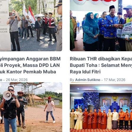
yimpangan Anggaran BBM
Ribuan THR dibagikan Kep
li Proyek, Massa DPD LAN
Bupati Toha : Selamat Men
duk Kantor Pemkab Muba
Raya Idul Fitri
no
26 Mar, 2026
By
Admin Sutikno
17 Mar, 2026
•
•