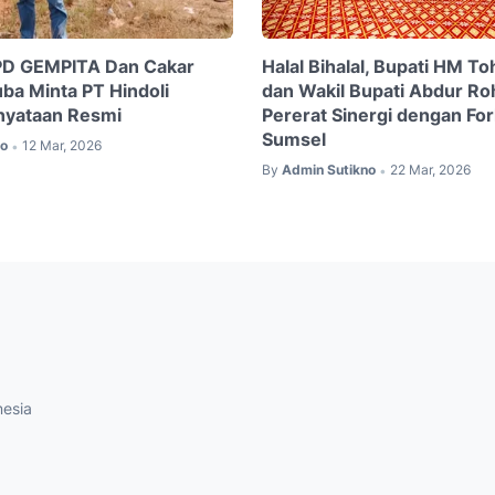
D GEMPITA Dan Cakar
Halal Bihalal, Bupati HM T
uba Minta PT Hindoli
dan Wakil Bupati Abdur R
nyataan Resmi
Pererat Sinergi dengan Fo
Sumsel
no
12 Mar, 2026
•
By
Admin Sutikno
22 Mar, 2026
•
nesia