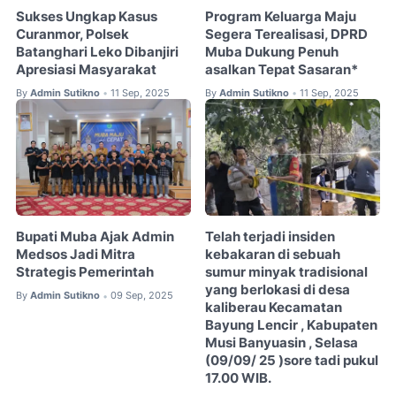
Sukses Ungkap Kasus
Program Keluarga Maju
Curanmor, Polsek
Segera Terealisasi, DPRD
Batanghari Leko Dibanjiri
Muba Dukung Penuh
Apresiasi Masyarakat
asalkan Tepat Sasaran*
By
Admin Sutikno
11 Sep, 2025
By
Admin Sutikno
11 Sep, 2025
•
•
Bupati Muba Ajak Admin
Telah terjadi insiden
Medsos Jadi Mitra
kebakaran di sebuah
Strategis Pemerintah
sumur minyak tradisional
yang berlokasi di desa
By
Admin Sutikno
09 Sep, 2025
•
kaliberau Kecamatan
Bayung Lencir , Kabupaten
Musi Banyuasin , Selasa
(09/09/ 25 )sore tadi pukul
17.00 WIB.